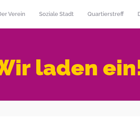
Der Verein
Soziale Stadt
Quartierstreff
D
ir laden ein