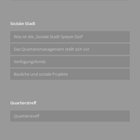
Soziale Stadt
Was ist die „Soziale Stadt Speyer-Süd“
Das Quartiersmanagement stellt sich vor
Verfügungsfonds
Bauliche und soziale Projekte
Quartierstreff
Quartierstreff