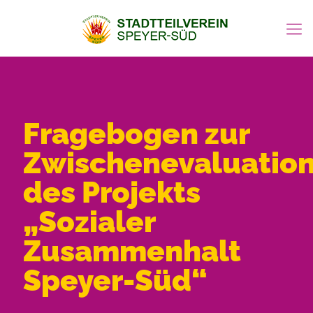
Fragebogen zur
Zwischenevaluatio
des Projekts
„Sozialer
Zusammenhalt
Speyer-Süd“