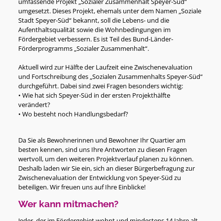
umfassende Projekt „Sozialer Zusammenhalt Speyer-Süd“
umgesetzt. Dieses Projekt, ehemals unter dem Namen „Soziale
Stadt Speyer-Süd“ bekannt, soll die Lebens- und die
Aufenthaltsqualität sowie die Wohnbedingungen im
Fördergebiet verbessern. Es ist Teil des Bund-Länder-
Förderprogramms „Sozialer Zusammenhalt“.
Aktuell wird zur Hälfte der Laufzeit eine Zwischenevaluation
und Fortschreibung des „Sozialen Zusammenhalts Speyer-Süd“
durchgeführt. Dabei sind zwei Fragen besonders wichtig:
• Wie hat sich Speyer-Süd in der ersten Projekthälfte
verändert?
• Wo besteht noch Handlungsbedarf?
Da Sie als Bewohnerinnen und Bewohner Ihr Quartier am
besten kennen, sind uns Ihre Antworten zu diesen Fragen
wertvoll, um den weiteren Projektverlauf planen zu können.
Deshalb laden wir Sie ein, sich an dieser Bürgerbefragung zur
Zwischenevaluation der Entwicklung von Speyer-Süd zu
beteiligen. Wir freuen uns auf Ihre Einblicke!
Wer kann mitmachen?
Jeder, der im Fördergebiet wohnt und mindestens 14 Jahre alt